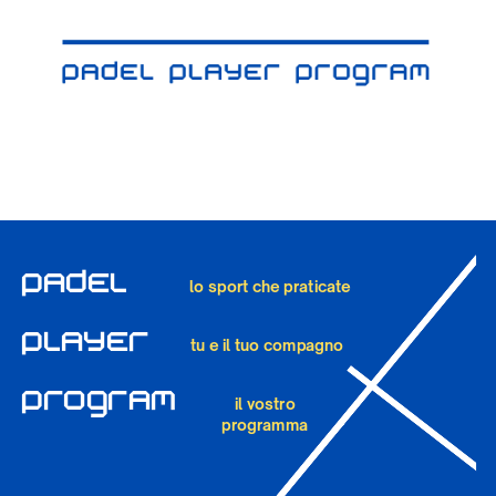
PADEL
lo sport che praticate
PLAYER
tu e il tuo compagno
PROGrAM
il vostro
programma